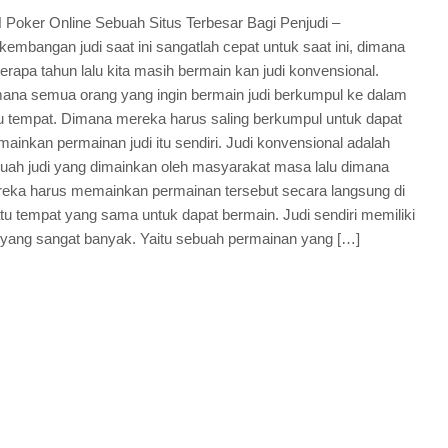
 Poker Online Sebuah Situs Terbesar Bagi Penjudi –
kembangan judi saat ini sangatlah cepat untuk saat ini, dimana
erapa tahun lalu kita masih bermain kan judi konvensional.
ana semua orang yang ingin bermain judi berkumpul ke dalam
u tempat. Dimana mereka harus saling berkumpul untuk dapat
ainkan permainan judi itu sendiri. Judi konvensional adalah
uah judi yang dimainkan oleh masyarakat masa lalu dimana
eka harus memainkan permainan tersebut secara langsung di
tu tempat yang sama untuk dapat bermain. Judi sendiri memiliki
i yang sangat banyak. Yaitu sebuah permainan yang […]