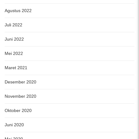
Agustus 2022
Juli 2022
Juni 2022
Mei 2022
Maret 2021
Desember 2020
November 2020
Oktober 2020
Juni 2020