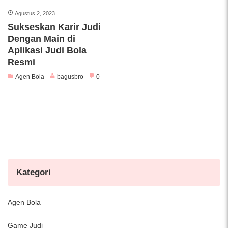
Agustus 2, 2023
Sukseskan Karir Judi
Dengan Main di
Aplikasi Judi Bola
Resmi
Agen Bola
bagusbro
0
Kategori
Agen Bola
Game Judi