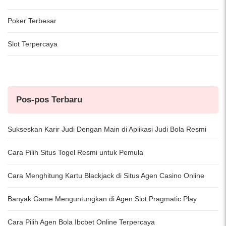
Poker Terbesar
Slot Terpercaya
Pos-pos Terbaru
Sukseskan Karir Judi Dengan Main di Aplikasi Judi Bola Resmi
Cara Pilih Situs Togel Resmi untuk Pemula
Cara Menghitung Kartu Blackjack di Situs Agen Casino Online
Banyak Game Menguntungkan di Agen Slot Pragmatic Play
Cara Pilih Agen Bola Ibcbet Online Terpercaya