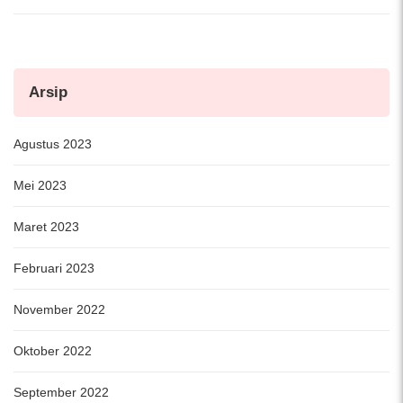
Arsip
Agustus 2023
Mei 2023
Maret 2023
Februari 2023
November 2022
Oktober 2022
September 2022