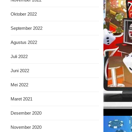
Oktober 2022
September 2022
Agustus 2022
Juli 2022
Juni 2022
Mei 2022
Maret 2021
Desember 2020
November 2020