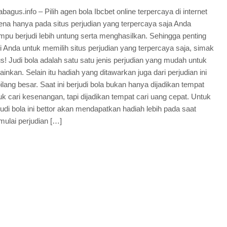
abagus.info – Pilih agen bola Ibcbet online terpercaya di internet
ena hanya pada situs perjudian yang terpercaya saja Anda
pu berjudi lebih untung serta menghasilkan. Sehingga penting
i Anda untuk memilih situs perjudian yang terpercaya saja, simak
us! Judi bola adalah satu satu jenis perjudian yang mudah untuk
ainkan. Selain itu hadiah yang ditawarkan juga dari perjudian ini
bilang besar. Saat ini berjudi bola bukan hanya dijadikan tempat
uk cari kesenangan, tapi dijadikan tempat cari uang cepat. Untuk
judi bola ini bettor akan mendapatkan hadiah lebih pada saat
ulai perjudian […]