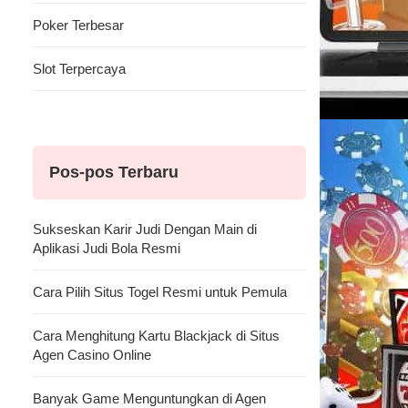
Poker Terbesar
Slot Terpercaya
Pos-pos Terbaru
Sukseskan Karir Judi Dengan Main di
Aplikasi Judi Bola Resmi
Cara Pilih Situs Togel Resmi untuk Pemula
Cara Menghitung Kartu Blackjack di Situs
Agen Casino Online
Banyak Game Menguntungkan di Agen